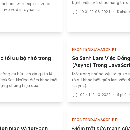
bệnh viện. Về chức năng thì c
 functions with expensive or
e involved in dynamic
10:31 22-06-2024
•
5
phút 
FRONTEND
JAVASCRIPT
p tối ưu bộ nhớ trong
So Sánh Làm Việc Đồng
(Async) Trong JavaScri
 công cụ hữu ích để quản lý
Một trong những yếu tố quan tr
 WeakSet. Những điểm khác biệt
rõ sự khác biệt giữa làm việc
dụng chúng hiệu quả.
(async).
08:44 12-10-2023
•
5
phút 
FRONTEND
JAVASCRIPT
tion map và forEach
Điểm mặt sức mạnh của 