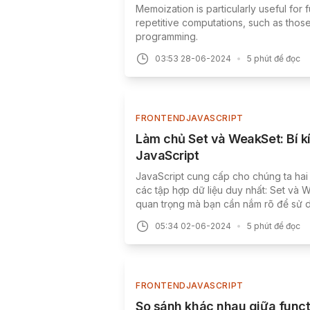
Memoization is particularly useful for
repetitive computations, such as thos
programming.
03:53 28-06-2024
•
5
phút để đọc
FRONTEND
JAVASCRIPT
Làm chủ Set và WeakSet: Bí kí
JavaScript
JavaScript cung cấp cho chúng ta hai
các tập hợp dữ liệu duy nhất: Set và
quan trọng mà bạn cần nắm rõ để sử 
05:34 02-06-2024
•
5
phút để đọc
FRONTEND
JAVASCRIPT
So sánh khác nhau giữa func