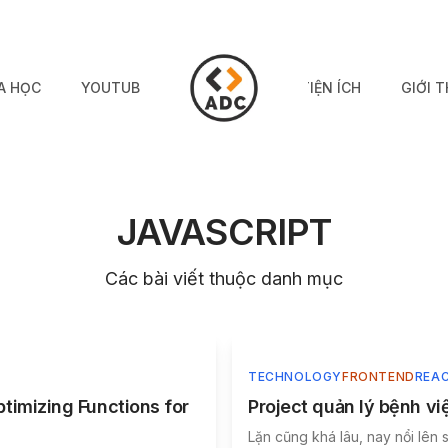
A HỌC
YOUTUBE
TIỆN ÍCH
GIỚI T
JAVASCRIPT
Các bài viết thuộc danh mục
TECHNOLOGY
FRONTEND
REA
timizing Functions for
Project quản lý bệnh 
Lặn cũng khá lâu, nay nổi lên 