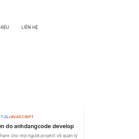
HIỆU
LIÊN HỆ
CTJS
JAVASCRIPT
viện do anhdangcode develop
share cho mọi người project về quản lý