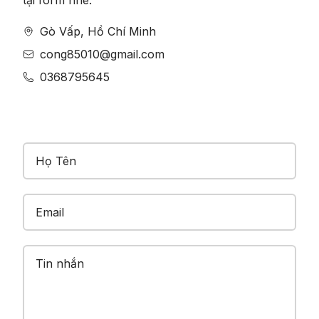
tại form nhé.
Gò Vấp, Hồ Chí Minh
cong85010@gmail.com
0368795645
Email